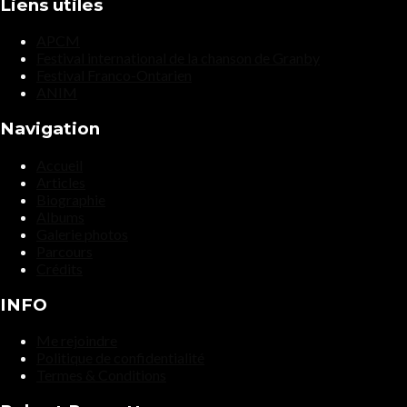
Liens utiles
APCM
Festival international de la chanson de Granby
Festival Franco-Ontarien
ANIM
Navigation
Accueil
Articles
Biographie
Albums
Galerie photos
Parcours
Crédits
INFO
Me rejoindre
Politique de confidentialité
Termes & Conditions