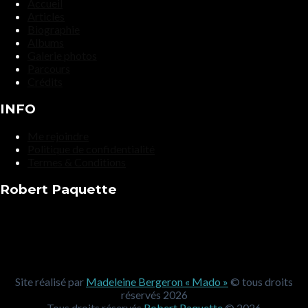
Accueil
Articles
Biographie
Albums
Galerie photos
Parcours
Crédits
INFO
Me rejoindre
Politique de confidentialité
Termes & Conditions
Robert Paquette
Site réalisé par
Madeleine Bergeron « Mado »
© tous droits
réservés 2026
Tous droits réservés
Robert Paquette
© 2026