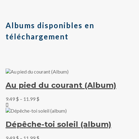
Albums disponibles en
téléchargement
Au pied du courant (Album)
9.49
$
–
11.99
$
Dépêche-toi soleil (album)
9.49
$
–
11.99
$