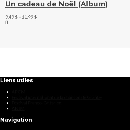
Un cadeau de Noël (Album)
9.49
$
–
11.99
$
Liens utiles
APCM
Festival international de la chanson de Granby
Festival Franco-Ontarien
ANIM
Navigation