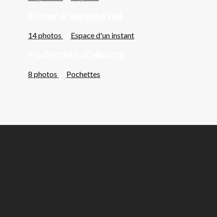
D’hier à aujourd’hui
14 photos
—
Espace d'un instant
Pochettes d’albums
8 photos
—
Pochettes