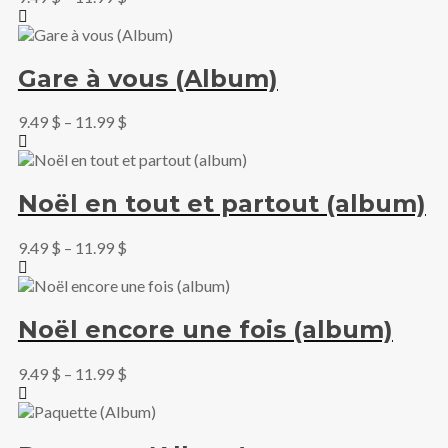
Gare à vous (Album)
9.49
$
–
11.99
$
Noël en tout et partout (album)
9.49
$
–
11.99
$
Noël encore une fois (album)
9.49
$
–
11.99
$