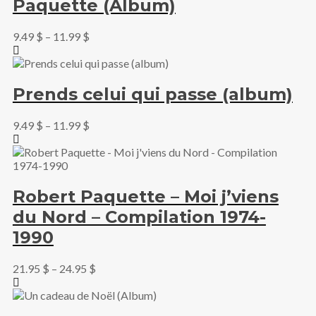
Paquette (Album)
9.49
$
–
11.99
$
Prends celui qui passe (album)
9.49
$
–
11.99
$
Robert Paquette – Moi j’viens
du Nord – Compilation 1974-
1990
21.95
$
–
24.95
$