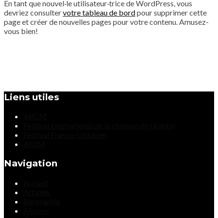
En tant que nouvel·le utilisateur·trice de WordPress, vous
devriez consulter
votre tableau de bord
pour supprimer cette
page et créer de nouvelles pages pour votre contenu. Amusez-
vous bien!
Liens utiles
APCM
Festival international de la chanson de Granby
Festival Franco-Ontarien
ANIM
Navigation
Accueil
Articles
Biographie
Albums