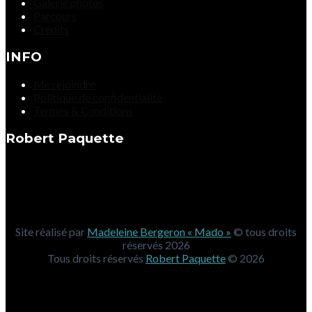
Galerie photos
Parcours
Crédits
INFO
Me rejoindre
Politique de confidentialité
Termes & Conditions
Robert Paquette
Site réalisé par
Madeleine Bergeron « Mado »
© tous droits
réservés 2026
Tous droits réservés
Robert Paquette
© 2026