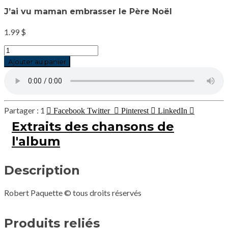
J’ai vu maman embrasser le Père Noël
1.99
$
quantité
de
Ajouter au panier
J'ai
vu
maman
embrasser
le
1
Facebook
Twitter
Pinterest
LinkedIn
Père
Extraits des chansons de
Noël
l'album
Description
Robert Paquette © tous droits réservés
Produits reliés