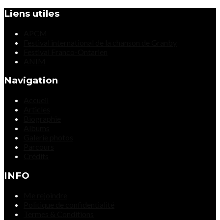
Liens utiles
APCM
Festival international de la chanson de Granby
Festival Franco-Ontarien
ANIM
Navigation
Accueil
Articles
Biographie
Albums
Galerie photos
Parcours
Crédits
INFO
Me rejoindre
Politique de confidentialité
Termes & Conditions