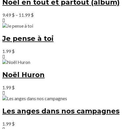
Noël en tout et partout (album)
9.49
$
–
11.99
$
Je pense à toi
1.99
$
Noël Huron
1.99
$
Les anges dans nos campagnes
1.99
$