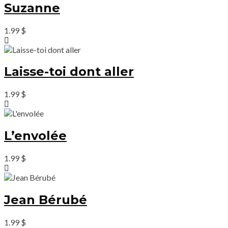
Suzanne
1.99
$
Laisse-toi dont aller
1.99
$
L’envolée
1.99
$
Jean Bérubé
1.99
$