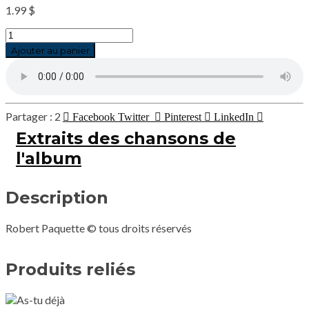
1.99
$
quantité
de
Ajouter au panier
Notre
amour
2
Facebook
Twitter
Pinterest
LinkedIn
Extraits des chansons de
l'album
Description
Robert Paquette © tous droits réservés
Produits reliés