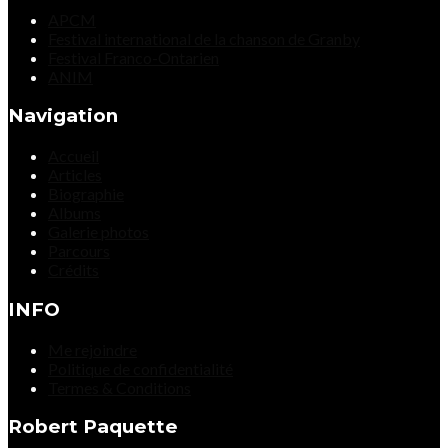
APCM
Festival international de la chanson de Granby
Festival Franco-Ontarien
ANIM
Navigation
Accueil
Articles
Biographie
Albums
Galerie photos
Parcours
Crédits
INFO
Me rejoindre
Politique de confidentialité
Termes & Conditions
Robert Paquette