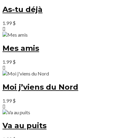
As-tu déjà
1.99
$
Mes amis
1.99
$
Moi j’viens du Nord
1.99
$
Va au puits