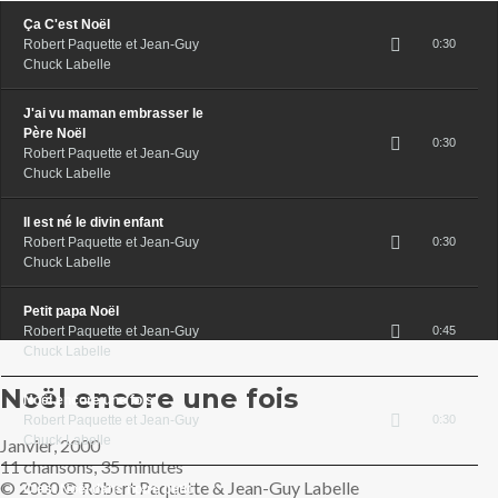
Ça C'est Noël
Robert Paquette et Jean-Guy
0:30
Chuck Labelle
J'ai vu maman embrasser le
Père Noël
0:30
Robert Paquette et Jean-Guy
Chuck Labelle
Il est né le divin enfant
Robert Paquette et Jean-Guy
0:30
Chuck Labelle
Petit papa Noël
Robert Paquette et Jean-Guy
0:45
Chuck Labelle
Noël encore une fois
Noël encore une fois
Robert Paquette et Jean-Guy
0:30
Chuck Labelle
Janvier, 2000
11 chansons, 35 minutes
© 2000 © Robert Paquette & Jean-Guy Labelle
C'est Noël dans notre petit