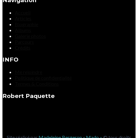
Navigation
Accueil
Articles
Biographie
Albums
Galerie photos
Parcours
Crédits
INFO
Me rejoindre
Politique de confidentialité
Termes & Conditions
Robert Paquette
Site réalisé par
Madeleine Bergeron « Mado »
© tous droits