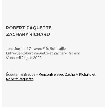
25 juin 2022
23 mai 2025
Madeleine Bergeron
Spectacles
1
J'aime
146 vues
2 min
ROBERT PAQUETTE
ZACHARY RICHARD
Jonction 11-17 – avec Éric Robitaille
Entrevue Robert Paquette et Zachary Richard
Vendredi 24 juin 2022
Écouter l’entrevue –
Rencontre avec Zachary Richard et
Robert Paquette