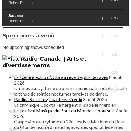
Robert Paquette
Suzanne
0:30
Robert Paquette
Bleu et blanc
Spectacles à venir
0:30
Robert Paquette
No upcoming shows scheduled
Baba nam
0:30
Robert Paquette
Radio-Canada | Arts et
divertissements
Ti Blanc
0:30
Robert Paquette
La scène électro d’Ottawa rêve de plus de raves
8 août
2026
Un nouveau système de permis municipal rend plus facile
Myotisis et violettes
0:30
la tenue de soirées nocturnes tardives de danse.
Robert Paquette
Paulina Salisbury, chanteuse à voix
8 août 2026
La chronique Cocktail émergent d'Isabelle Mercier.
Vive la force
0:30
Le Festival Musique du Bout du Monde se poursuit
7 août
Robert Paquette
2026
Gaspé vibre au rythme du 22e Festival Musique du Bout
Rêve
du Monde jusqu’à dimanche, avec des spectacles et des
0:30
Robert Paquette