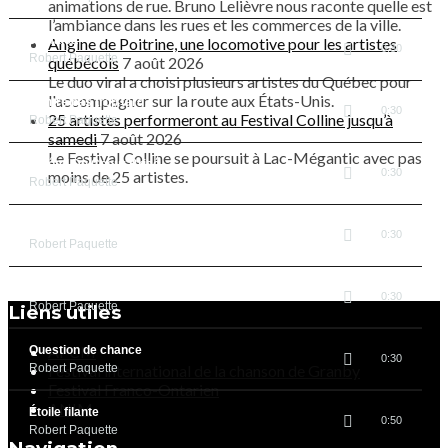
animations de rue. Bruno Lelièvre nous raconte quelle est
l’ambiance dans les rues et les commerces de la ville.
Jamaïca
Angine de Poitrine, une locomotive pour les artistes
0:30
Robert Paquette
québécois
7 août 2026
Le duo viral a choisi plusieurs artistes du Québec pour
l'accompagner sur la route aux États-Unis.
Rentre pas trop tard
0:30
25 artistes performeront au Festival Colline jusqu’à
Robert Paquette
samedi
7 août 2026
Le Festival Colline se poursuit à Lac-Mégantic avec pas
L'Hôtel Du Coeur Brisé
0:30
moins de 25 artistes.
Robert Paquette
Gare à vous
0:30
Robert Paquette
J'aime Jouer
0:30
Robert Paquette
Liens utiles
APCM
Question de chance
0:30
Robert Paquette
Festival international de la chanson de Granby
Festival Franco-Ontarien
ANIM
Étoile filante
0:50
Robert Paquette