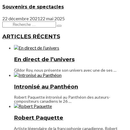
Souvenirs de spectacles
22 décembre 2021
22 mai 2025
Chercher
Type
:
and
ARTICLES RÉCENTS
hit
enter
En direct de l’univers
Gildor Roy, nous présente son univers avec une de ses …
Intronisé au Panthéon
Robert Paquette intronisé au Panthéon des auteurs-
compositeurs canadiens le 26 …
Robert Paquette
Artiste légendaire de la francophonie canadienne, Robert