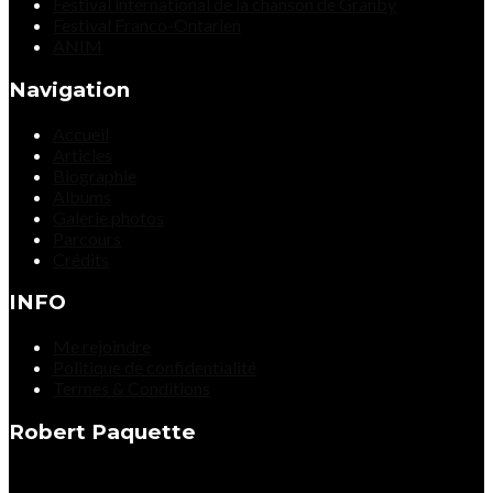
Festival international de la chanson de Granby
Festival Franco-Ontarien
ANIM
Navigation
Accueil
Articles
Biographie
Albums
Galerie photos
Parcours
Crédits
INFO
Me rejoindre
Politique de confidentialité
Termes & Conditions
Robert Paquette