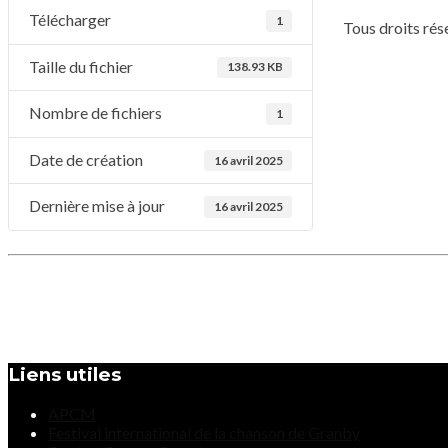
Télécharger
1
Tous droits ré
Taille du fichier
138.93 KB
Nombre de fichiers
1
Date de création
16 avril 2025
Dernière mise à jour
16 avril 2025
Liens utiles
APCM
Festival international de la chanson de Granby