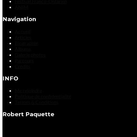
Festival Franco-Ontarien
ANIM
Navigation
Accueil
Articles
Biographie
Albums
Galerie photos
Parcours
Crédits
INFO
Me rejoindre
Politique de confidentialité
Termes & Conditions
Robert Paquette