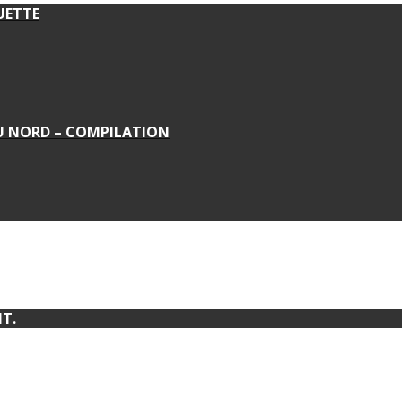
UETTE
DU NORD – COMPILATION
T.