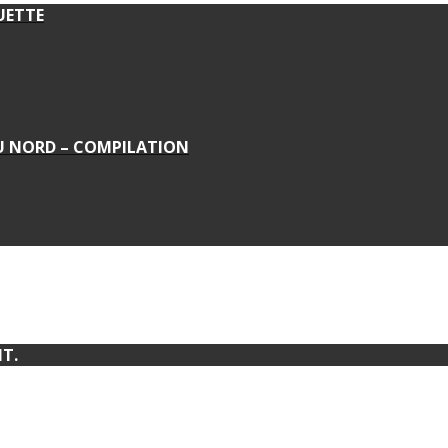
UETTE
DU NORD – COMPILATION
T.